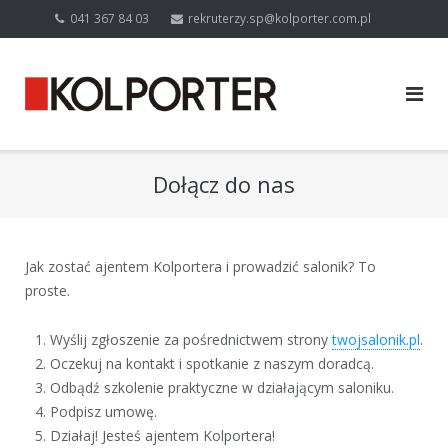
Skip
041 367 84 03
rekruterzy.sp@kolporter.com.pl
to
content
Dołącz do nas
Jak zostać ajentem Kolportera i prowadzić salonik? To
proste.
Wyślij zgłoszenie za pośrednictwem strony
twojsalonik.pl
.
Oczekuj na kontakt i spotkanie z naszym doradcą.
Odbądź szkolenie praktyczne w działającym saloniku.
Podpisz umowę.
Działaj! Jesteś ajentem Kolportera!